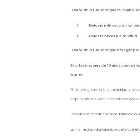
·
Datos de los usuarios que rellenan cual
Datos identificativos:
nombre y
Datos relativos a la solicitud
·
Datos de los usuarios que navegan por 
Sólo los mayores de 16 años
pueden faci
legales.
El Usuario garantiza la autenticidad y ac
responsable de las manifestaciones falsas o
Los datos de carácter personal tratados por
La información voluntaria es aquella que el us