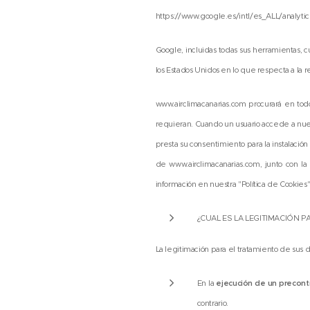
https://www.google.es/intl/es_ALL/analytic
Google, incluidas todas sus herramientas
los Estados Unidos en lo que respecta a la 
www.airclimacanarias.com procurará en to
requieran. Cuando un usuario accede a nue
presta su consentimiento para la instalación 
de www.airclimacanarias.com, junto con l
información en nuestra "Política de Cookies"
¿CUAL ES LA LEGITIMACIÓN P
La legitimación para el tratamiento de sus
En la
ejecución de un precont
contrario.