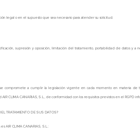
ción legal o en el supuesto que sea necesario para atender su solicitud.
ficación, supresión y oposición, limitación del tratamiento, portabilidad de datos y a 
se compromete a cumplir la legislación vigente en cada momento en materia de tr
d AIR CLIMA CANARIAS, S.L., de conformidad con los requisitos previstos en el RGPD info
DEL TRATAMIENTO DE SUS DATOS?
s es AIR CLIMA CANARIAS, S.L.: