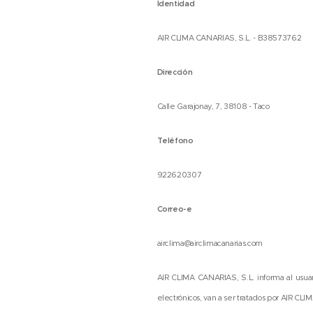
Identidad
AIR CLIMA CANARIAS, S.L. - B38573762
Dirección
Calle Garajonay, 7, 38108 - Taco
Teléfono
922620307
Correo-e
airclima@airclimacanarias.com
AIR CLIMA CANARIAS, S.L. informa al usuar
electrónicos, van a ser tratados por AIR C