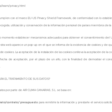
s/learn/privacy.html
, cumplen con el marco EU-US Privacy Shield Framework, de conformidad con lo estab
recogida, utilización y conservación de la información personal de países miembros de l
do momento establecer mecanismos adecuados para obtener el consentimiento del Usua
stra web aparece un pop-up en el que se informa de la existencia de cookies y de qu
de cookies. La aceptación de la instalación de las cookies conlleva la aceptación de la co
a fecha de aceptación, por el plazo de un año, con la finalidad de demostrar el c
.
ARA EL TRATAMIENTO DE SUS DATOS?
 datos por parte de AIR CLIMA CANARIAS, S.L. se basa en:
rato/contrato/ presupuesto
para remitirle la información y prestarle el servicio solic