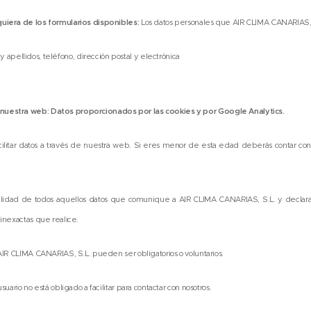
quiera de los formularios disponibles:
Los datos personales que AIR CLIMA CANARIAS, S.
 apellidos, teléfono, dirección postal y electrónica
nuestra web: Datos proporcionados por las cookies y por Google Analytics.
litar datos a través de nuestra web. Si eres menor de esta edad deberás contar con
tualidad de todos aquellos datos que comunique a AIR CLIMA CANARIAS, S.L. y declar
 inexactas que realice.
 AIR CLIMA CANARIAS, S.L. pueden ser obligatorios o voluntarios.
uario no está obligado a facilitar para contactar con nosotros.