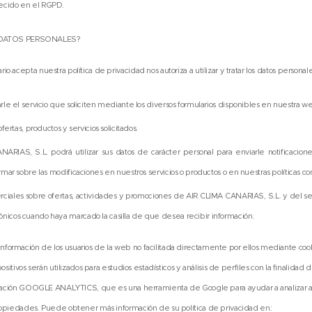
ecido en el RGPD.
 DATOS PERSONALES?
 acepta nuestra política de privacidad nos autoriza a utilizar y tratar los datos personal
arle el servicio que soliciten mediante los diversos formularios disponibles en nuestra w
ofertas, productos y servicios solicitados.
RIAS, S.L. podrá utilizar sus datos de carácter personal para enviarle notificacion
ormar sobre las modificaciones en nuestros servicios o productos o en nuestras políticas c
ciales sobre ofertas, actividades y promociones de AIR CLIMA CANARIAS, S.L. y del se
nicos cuando haya marcado la casilla de que desea recibir información.
formación de los usuarios de la web no facilitada directamente por ellos mediante cooki
ositivos serán utilizados para estudios estadísticos y análisis de perfiles con la finalidad
licación GOOGLE ANALYTICS, que es una herramienta de Google para ayudar a analizar a l
propiedades. Puede obtener más información de su política de privacidad en: