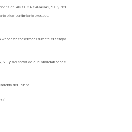
ociones de AIR CLIMA CANARIAS, S.L. y del
ento el consentimiento prestado.
estra webserán conservados durante el tiempo
, S.L. y del sector de que pudieran ser de
imiento del usuario.
ies"