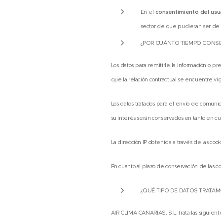
En el
consentimiento del usu
sector de que pudieran ser de 
¿POR CUÁNTO TIEMPO CONS
Los datos para remitirle la información o p
que la relación contractual se encuentre vi
Los datos tratados para el envío de comun
su interés serán conservados en tanto en cu
La dirección IP obtenida a través de las co
En cuanto al plazo de conservación de las 
¿QUÉ TIPO DE DATOS TRATA
AIR CLIMA CANARIAS, S.L. trata las siguient