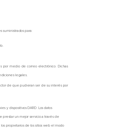
es suministrados para:
eb.
es por medio de correo electrónico. Dichas
ondiciones legales.
ctor de que pudieran ser de su interés por
es y dispositivos DARD. Los datos
 de prestar un mejor servicio a través de
os propietarios de los sitios web el modo