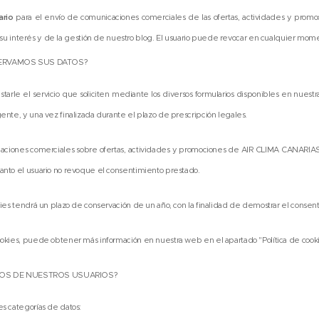
ario
para el envío de comunicaciones comerciales de las ofertas, actividades y prom
su interés y de la gestión de nuestro blog. El usuario puede revocar en cualquier mom
ERVAMOS SUS DATOS?
restarle el servicio que soliciten mediante los diversos formularios disponibles en nu
gente, y una vez finalizada durante el plazo de prescripción legales.
icaciones comerciales sobre ofertas, actividades y promociones de AIR CLIMA CANARIAS
anto el usuario no revoque el consentimiento prestado.
okies tendrá un plazo de conservación de un año, con la finalidad de demostrar el consent
cookies, puede obtener más información en nuestra web en el apartado "Política de cook
MOS DE NUESTROS USUARIOS?
es categorías de datos: