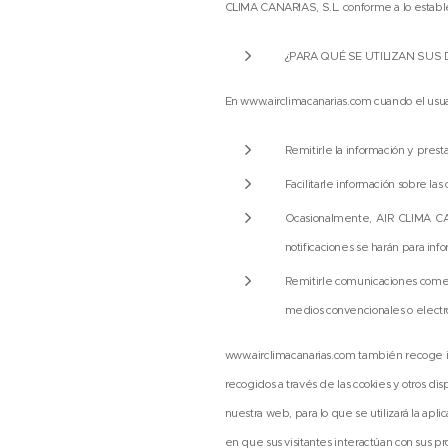
CLIMA CANARIAS, S.L. conforme a lo establ
¿PARA QUÉ SE UTILIZAN SUS
En www.airclimacanarias.com cuando el usuario
Remitirle la información y prest
Facilitarle información sobre las 
Ocasionalmente, AIR CLIMA CANA
notificaciones se harán para inf
Remitirle comunicaciones comer
medios convencionales o electró
www.airclimacanarias.com también recoge in
recogidos a través de las cookies y otros disp
nuestra web, para lo que se utilizará la ap
en que sus visitantes interactúan con sus 