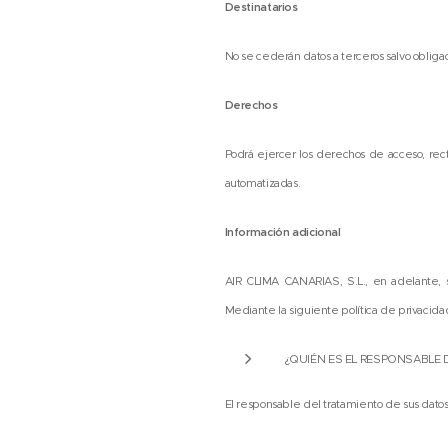
Destinatarios
No se cederán datos a terceros salvo obliga
Derechos
Podrá ejercer los derechos de acceso, recti
automatizadas.
Información adicional
AIR CLIMA CANARIAS, S.L., en adelante, 
Mediante la siguiente política de privacida
¿QUIÉN ES EL RESPONSABLE 
El responsable del tratamiento de sus dato