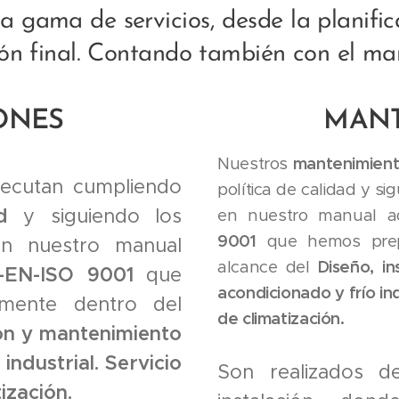
 gama de servicios, desde la planific
ión final. Contando también con el ma
ONES
MANT
Nuestros
mantenimien
ecutan cumpliendo
política de calidad y si
d
y siguiendo los
en nuestro manual 
9001
que hemos prepa
n nuestro manual
alcance del
Diseño, i
-EN-ISO 9001
que
acondicionado y frío ind
mente dentro del
de climatización.
ión y mantenimiento
industrial. Servicio
Son realizados d
ización.