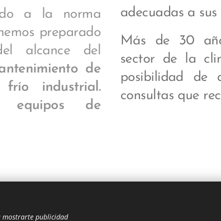
adecuadas a sus 
ado a la norma
hemos preparado
Más de 30 años
del alcance del
sector de la cli
mantenimiento de
posibilidad de 
río industrial.
consultas que rec
e equipos de
a mostrarte publicidad