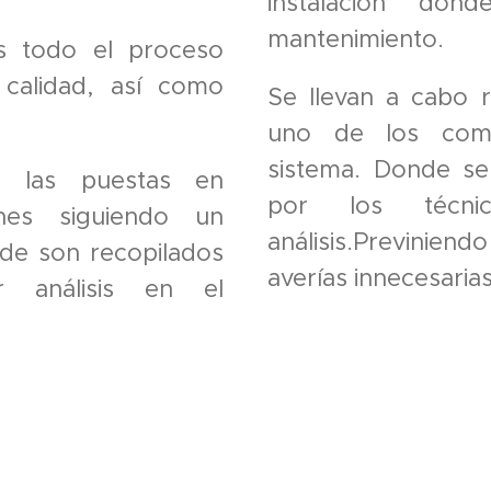
instalación do
mantenimiento.
s todo el proceso
calidad, así como
Se llevan a cabo r
uno de los comp
sistema. Donde se
an las puestas en
por los técni
nes siguiendo un
análisis.Previni
de son recopilados
averías innecesarias
r análisis en el