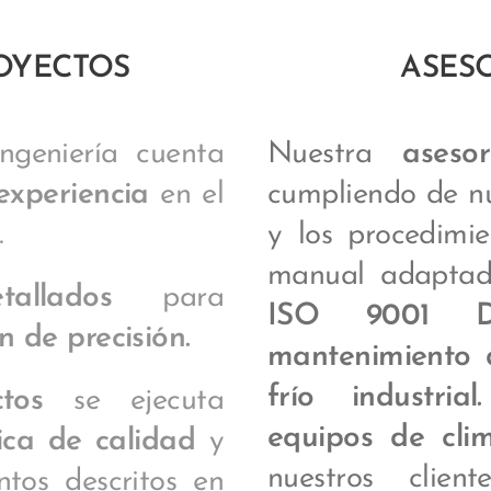
OYECTOS
ASES
ngeniería cuenta
Nuestra
aseso
experiencia
en el
cumpliendo de n
.
y los procedimie
manual adapta
tallados
para
ISO 9001 Dis
n de precisión.
mantenimiento 
frío industria
tos
se ejecuta
equipos de clim
tica de calidad
y
nuestros clien
ntos descritos en